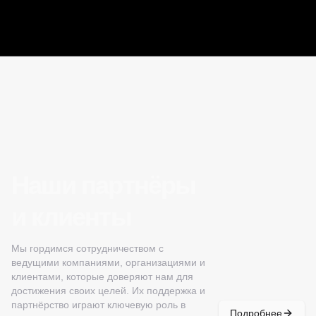
Наши партнёры
и клиенты
Мы гордимся сотрудничеством с
ведущими компаниями, организациями и
клиентами, которые доверяют нам для
достижения своих целей. Их поддержка и
партнёрство играют ключевую роль в
Подробнее