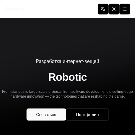
Robotic
Выбрать язык
Переключи
Разработка интернет-вещей
Robotic
From startups to large-scale projects, from software development to cutting-edge
hardware innovation — the technologies that are reshaping the game.
Связаться
Портфолио