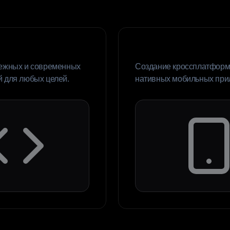
риложение
Мобильное приложен
Мобильное приложение
ных и современных
Создание кроссплатформен
ля любых целей.
нативных мобильных прило